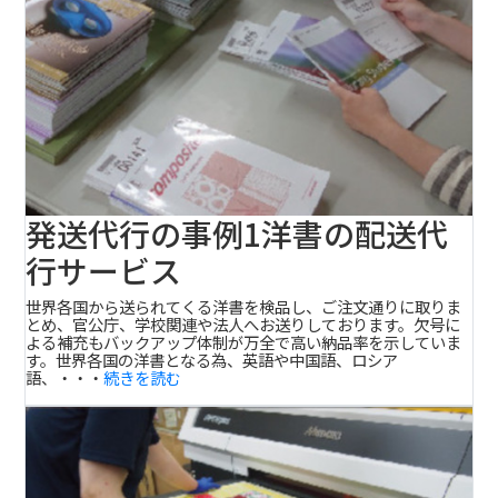
発送代行の事例1
洋書の配送代
行サービス
世界各国から送られてくる洋書を検品し、ご注文通りに取りま
とめ、官公庁、学校関連や法人へお送りしております。欠号に
よる補充もバックアップ体制が万全で高い納品率を示していま
す。世界各国の洋書となる為、英語や中国語、ロシア
語、・・・
続きを読む